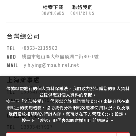
檔案下載
聯絡我們
DOWNLOADS
CONTACT US
台灣總公司
TEL
+8863-2115582
ADD
桃園市龜山區大華里頂湖二街80-1號
MAIL
yih.ying@msa.hinet.net
上海辦事處
依據歐盟施行的個人資料保護法，我們致力於保護您的個人資料
TEL
15934107519
並提供您對個人資料的掌握。
MAIL
15934107519@163.com
按一下「全部接受」，代表您允許我們置放 Cookie 來提升您在本
網站上的使用體驗、協助我們分析網站效能和使用狀況，以及讓
山西辦事處
我們投放相關聯的行銷內容。您可以在下方管理 Cookie 設定。
按一下「確認」即代表您同意採用目前的設定。
TEL
13803457927
MAIL
13803457927@163.com