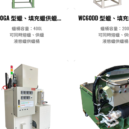
WC60GA 型蠟、填充蠟供蠟系統
蠟桶容量：400L
蠟桶容量：200
可同時熔蠟、供蠟
可同時熔蠟、供
液態蠟供蠟桶
液態蠟供蠟桶