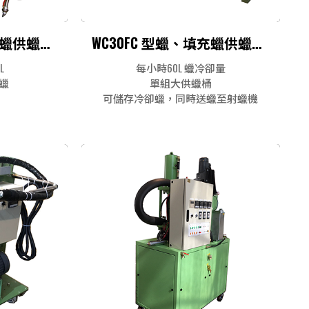
WC60DD 型蠟、填充蠟供蠟系統
WC30FC 型蠟、填充蠟供蠟系統
L
每小時60L 蠟冷卻量
蠟
單組大供蠟桶
可儲存冷卻蠟，同時送蠟至射蠟機