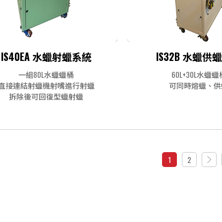
IS40EA 水蠟射蠟系統
IS32B 水蠟供
一組80L水蠟蠟桶
60L+30L水蠟蠟
直接連結射蠟機射嘴進行射蠟
可同時熔蠟、供
拆除後可回復型蠟射蠟
1
2