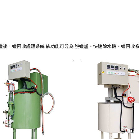
蠟後，蠟回收處理系統 依功能可分為 脫蠟爐、快速除水機、蠟回收系