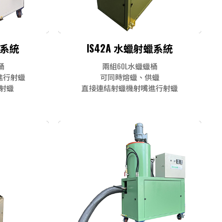
蠟系統
IS42A 水蠟射蠟系統
桶
兩組60L水蠟蠟桶
進行射蠟
可同時熔蠟、供蠟
射蠟
直接連結射蠟機射嘴進行射蠟