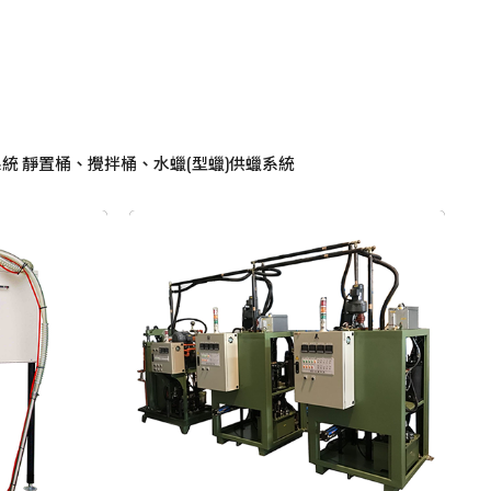
統 靜置桶、攪拌桶、水蠟(型蠟)供蠟系統