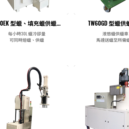
WC30EK 型蠟、填充蠟供蠟系統
TW60GD 型蠟
每小時30L 蠟冷卻量
液態蠟供蠟車
可同時熔蠟、供蠟
馬達送蠟至所需