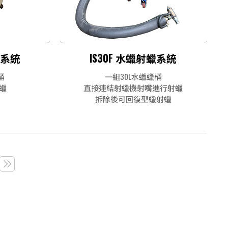
蠟系統
IS30F 水蠟射蠟系統
桶
一組30L水蠟蠟桶
蠟
直接連結射蠟機射嘴進行射蠟
拆除後可回復型蠟射蠟