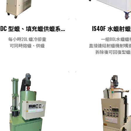
IS30DC 型蠟、填充蠟供蠟系統
IS40F 水蠟射
每小時20L 蠟冷卻量
一組80L水蠟蠟
可同時熔蠟、供蠟
直接連結射蠟機射嘴
拆除後可回復型蠟