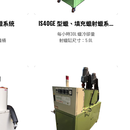
供蠟系統
IS40GE 型蠟、填充蠟射蠟系統
每小時30L 蠟冷卻量
蠟桶
射蠟缸尺寸：5.0L