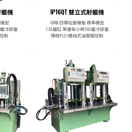
式射蠟機
IP16QT 雙立式射蠟機
準機型
16噸 四導柱壓模板 標準機型
0L蠟冷卻量
7.0L蠟缸 單邊每小時30L蠟冷卻量
機控制
傳統PLC+機械式油壓閥控制