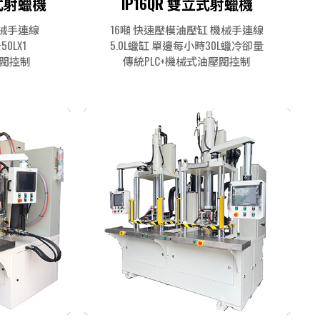
立式射蠟機
IP16QR 雙立式射蠟機
機械手連線
16噸 快速壓模油壓缸 機械手連線
50LX1
5.0L蠟缸 單邊每小時30L蠟冷卻量
壓閥控制
傳統PLC+機械式油壓閥控制