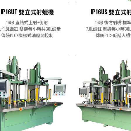
IP16UT 雙立式射蠟機
IP16US 雙立
16噸 直結式上射+側射
16噸 後方射嘴 標
8L+1.8L蠟缸 雙邊每小時共30L蠟量
7.0L蠟缸 單邊每小時3
傳統PLC+機械式油壓閥控制
傳統PLC+低階人