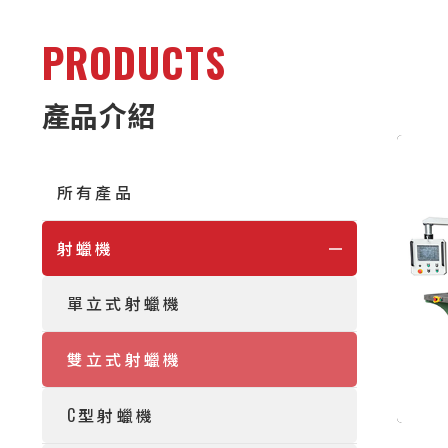
PRODUCTS
產品介紹
所有產品
射蠟機
單立式射蠟機
雙立式射蠟機
C型射蠟機