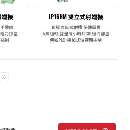
式射蠟機
IP16HM 雙立式射蠟機
械手連線
16噸 直結式射嘴 快速壓模
5L蠟冷卻量
5.0L蠟缸 雙邊每小時共30L蠟冷卻量
幕控制
傳統PLC+機械式油壓閥控制
聯絡我們