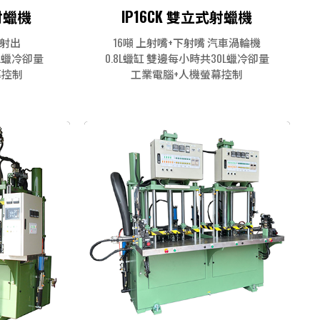
式射蠟機
IP16CK 雙立式射蠟機
服射出
16噸 上射嘴+下射嘴 汽車渦輪機
0L蠟冷卻量
0.8L蠟缸 雙邊每小時共30L蠟冷卻量
幕控制
工業電腦+人機螢幕控制