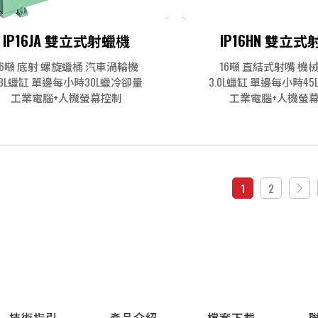
IP16JA 雙立式射蠟機
IP16HN 雙立
16噸 底射 螺旋蠟桶 汽車渦輪機
16噸 直結式射嘴 機
.8L蠟缸 單邊每小時30L蠟冷卻量
3.0L蠟缸 單邊每小時4
工業電腦+人機螢幕控制
工業電腦+人機螢
1
2
技術指引
產品介紹
檔案下載