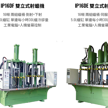
IP16DF 雙立式射蠟機
IP16DE 雙立
16噸 兩組蠟桶 側射+下射
16噸 兩組蠟桶 伺
.0L蠟缸 單邊每小時30L蠟冷卻量
5.0L蠟缸 單邊每小時3
工業電腦+人機螢幕控制
工業電腦+人機螢