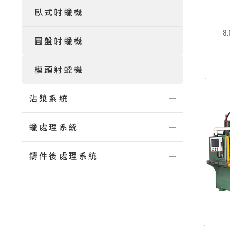
臥式射蠟機
8
圓盤射蠟機
模頭射蠟機
沾漿系統
蠟處理系統
鑄件後處理系統