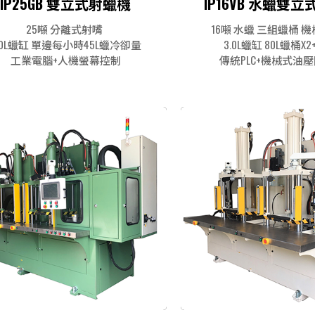
IP25GB 雙立式射蠟機
IP16VB 水蠟雙
25噸 分離式射嘴
16噸 水蠟 三組蠟桶 
.0L蠟缸 單邊每小時45L蠟冷卻量
3.0L蠟缸 80L蠟桶X2+
工業電腦+人機螢幕控制
傳統PLC+機械式油