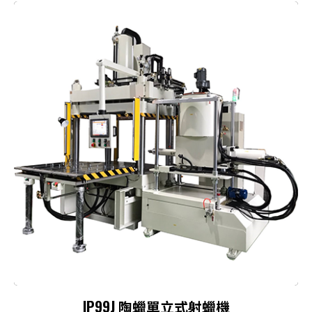
IP99J 陶蠟單立式射蠟機