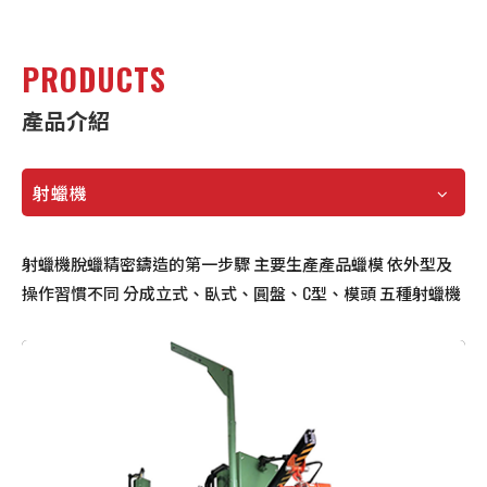
PRODUCTS
產品介紹
射蠟機
射蠟機脫蠟精密鑄造的第一步驟 主要生產產品蠟模 依外型及
操作習慣不同 分成立式、臥式、圓盤、C型、模頭 五種射蠟機