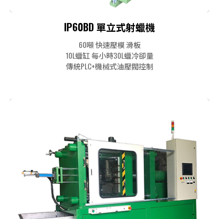
IP60BD 單立式射蠟機
60噸 快速壓模 滑板
10L蠟缸 每小時30L蠟冷卻量
傳統PLC+機械式油壓閥控制