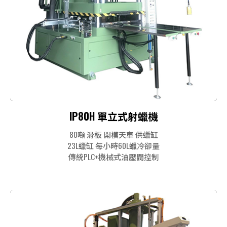
IP80H 單立式射蠟機
80噸 滑板 開模天車 供蠟缸
23L蠟缸 每小時60L蠟冷卻量
傳統PLC+機械式油壓閥控制