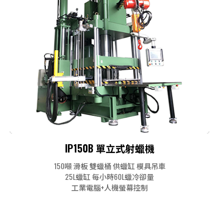
IP150B 單立式射蠟機
150噸 滑板 雙蠟桶 供蠟缸 模具吊車
25L蠟缸 每小時60L蠟冷卻量
工業電腦+人機螢幕控制