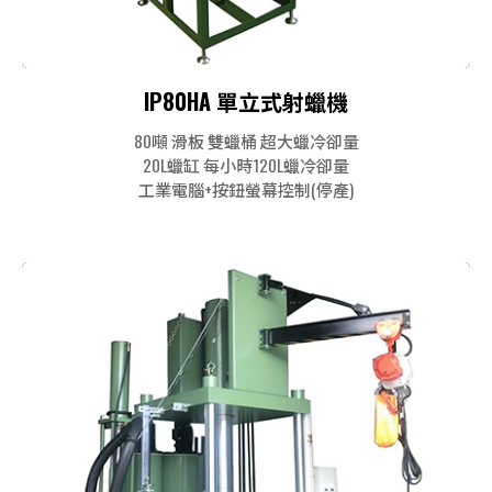
IP80HA 單立式射蠟機
80噸 滑板 雙蠟桶 超大蠟冷卻量
20L蠟缸 每小時120L蠟冷卻量
工業電腦+按鈕螢幕控制(停產)