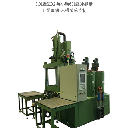
8.0L蠟缸X2 每小時60L蠟冷卻量
工業電腦+人機螢幕控制