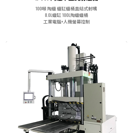
100噸 陶蠟 蠟缸蠟桶直結式射嘴
8.0L蠟缸 100L陶蠟蠟桶
工業電腦+人機螢幕控制