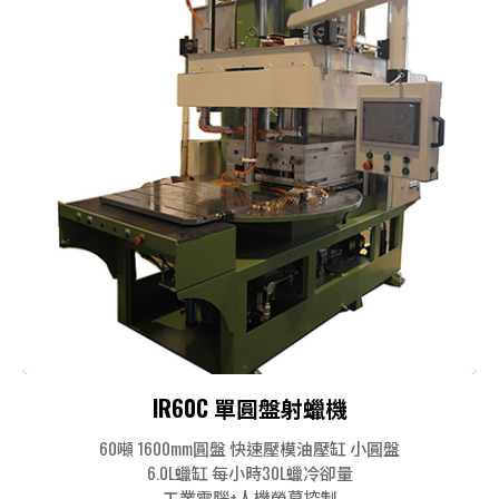
IR60C 單圓盤射蠟機
60噸 1600mm圓盤 快速壓模油壓缸 小圓盤
6.0L蠟缸 每小時30L蠟冷卻量
工業電腦+人機螢幕控制