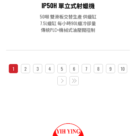
IP50H 單立式射蠟機
50噸 雙滑板交替生產 供蠟缸
7.5L蠟缸 每小時90L蠟冷卻量
傳統PLC+機械式油壓閥控制
1
2
3
4
5
6
7
8
9
10