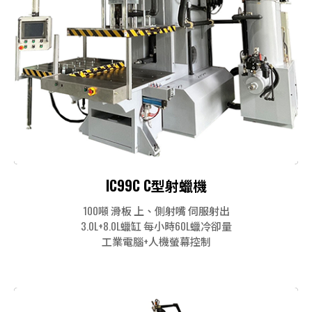
IC99C C型射蠟機
100噸 滑板 上、側射嘴 伺服射出
3.0L+8.0L蠟缸 每小時60L蠟冷卻量
工業電腦+人機螢幕控制