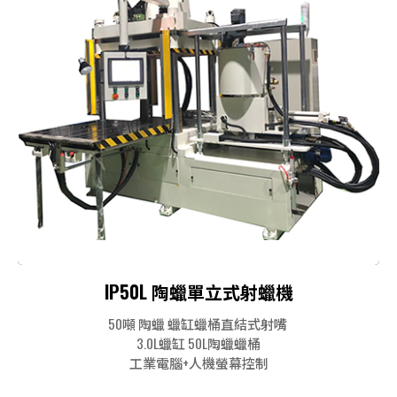
IP50L 陶蠟單立式射蠟機
50噸 陶蠟 蠟缸蠟桶直結式射嘴
3.0L蠟缸 50L陶蠟蠟桶
工業電腦+人機螢幕控制