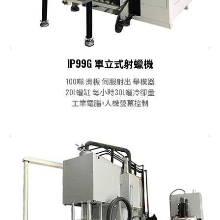
IP99G 單立式射蠟機
100噸 滑板 伺服射出 舉模器
20L蠟缸 每小時30L蠟冷卻量
工業電腦+人機螢幕控制