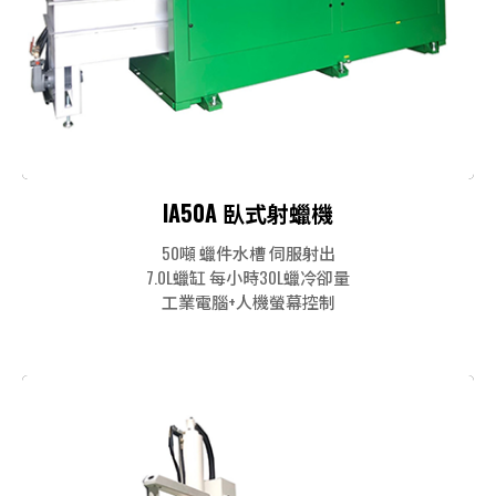
IA50A 臥式射蠟機
50噸 蠟件水槽 伺服射出
7.0L蠟缸 每小時30L蠟冷卻量
工業電腦+人機螢幕控制